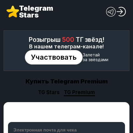
Telegram
Stars
Розыгрыш
500
ТГ звёзд!
В нашем телеграм-канале!
Залетай
Участвовать
за звёздами
Купить Telegram Premium
TG Stars
TG Premium
Выберите период подписки