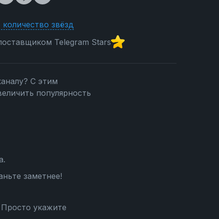
 количество звёзд
оставщиком Telegram Stars
каналу? С этим
величить популярность
а.
аньте заметнее!
 Просто укажите