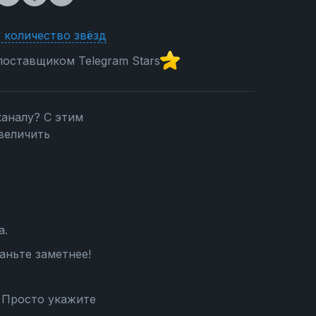
 количество звёзд
оставщиком Telegram Stars
каналу? С этим
величить
а.
аньте заметнее!
 Просто укажите