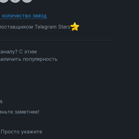
 количество звёзд
оставщиком Telegram Stars
каналу? С этим
величить популярность
а.
аньте заметнее!
 Просто укажите