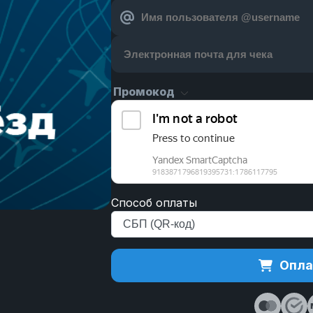
Промокод
Способ оплаты
Опла