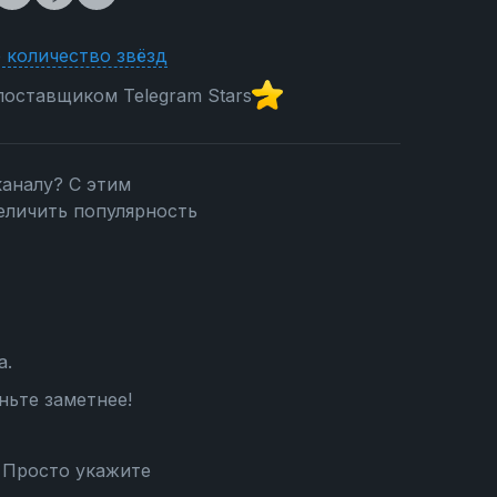
 количество звёзд
оставщиком Telegram Stars
каналу? С этим
еличить популярность
а.
ньте заметнее!
 Просто укажите