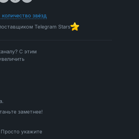
 количество звёзд
оставщиком Telegram Stars
каналу? С этим
увеличить
а.
таньте заметнее!
 Просто укажите