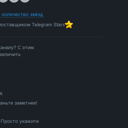
 количество звёзд
оставщиком Telegram Stars
каналу? С этим
величить
а.
аньте заметнее!
 Просто укажите