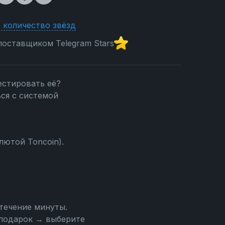
 количество звёзд
оставщиком Telegram Stars
естировать её?
ся с системой
лютой Toncoin).
течение минуты.
подарок → выберите