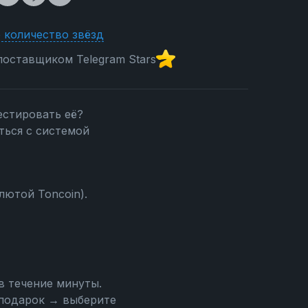
 количество звёзд
оставщиком Telegram Stars
естировать её?
ться с системой
лютой Toncoin).
в течение минуты.
подарок → выберите