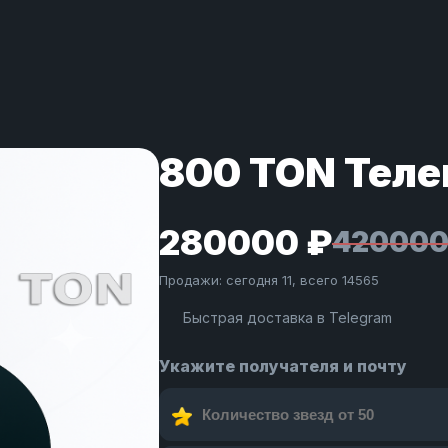
800 TON Теле
280000 ₽
420000
Продажи: сегодня 11, всего 14565
Быстрая доставка в Telegram
Укажите получателя и почту