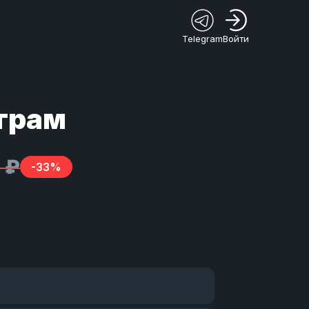
Telegram
Войти
грам
 ₽
-33%